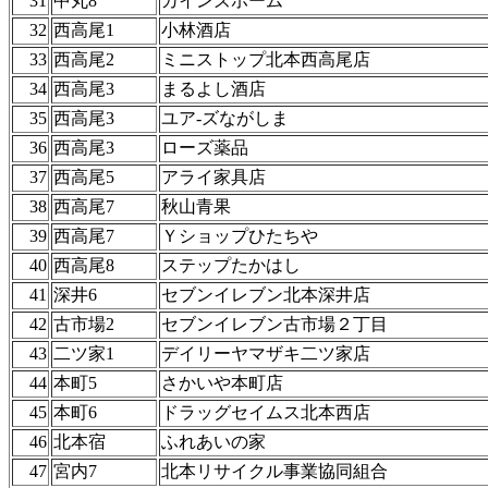
31
中丸8
カインズホーム
32
西高尾1
小林酒店
33
西高尾2
ミニストップ北本西高尾店
34
西高尾3
まるよし酒店
35
西高尾3
ユア-ズながしま
36
西高尾3
ローズ薬品
37
西高尾5
アライ家具店
38
西高尾7
秋山青果
39
西高尾7
Ｙショップひたちや
40
西高尾8
ステップたかはし
41
深井6
セブンイレブン北本深井店
42
古市場2
セブンイレブン古市場２丁目
43
二ツ家1
デイリーヤマザキ二ツ家店
44
本町5
さかいや本町店
45
本町6
ドラッグセイムス北本西店
46
北本宿
ふれあいの家
47
宮内7
北本リサイクル事業協同組合