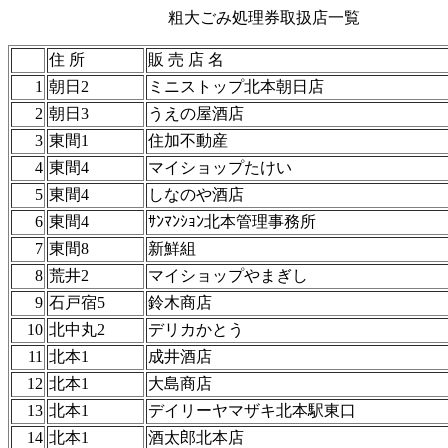
粗大ごみ処理券取扱店一覧
住 所
販 売 店 名
1
朝日2
ミニストップ北本朝日店
2
朝日3
うえの屋酒店
3
東間1
住加不動産
4
東間4
マイショップたけい
5
東間4
しなのや酒店
6
東間4
ｻﾝﾏﾝｼｮﾝ北本管理事務所
7
東間8
新鮮組
8
荒井2
マイショップやまぎし
9
石戸宿5
鈴木商店
10
北中丸2
デリカかとう
11
北本1
成井酒店
12
北本1
大島商店
13
北本1
デイリーヤマザキ北本駅東口
14
北本1
酒太郎北本店