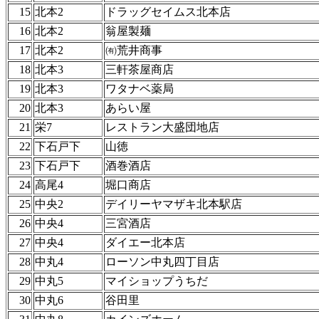
15
北本2
ドラッグセイムス北本店
16
北本2
翁屋製麺
17
北本2
㈲荒井商事
18
北本3
三軒茶屋商店
19
北本3
ワタナベ薬局
20
北本3
あらい屋
21
栄7
レストラン大盛団地店
22
下石戸下
山徳
23
下石戸下
酒巻酒店
24
高尾4
堀口商店
25
中央2
デイリーヤマザキ北本駅店
26
中央4
三宮酒店
27
中央4
ダイエー北本店
28
中丸4
ローソン中丸四丁目店
29
中丸5
マイショップうちだ
30
中丸6
谷田里